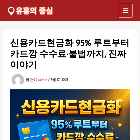
콘
텐
츠
로
건
너
신용카드현금화 95% 루트부터
뛰
카드깡 수수료·불법까지, 진짜
기
이야기
글쓴이
admin
/
7월 17, 2025